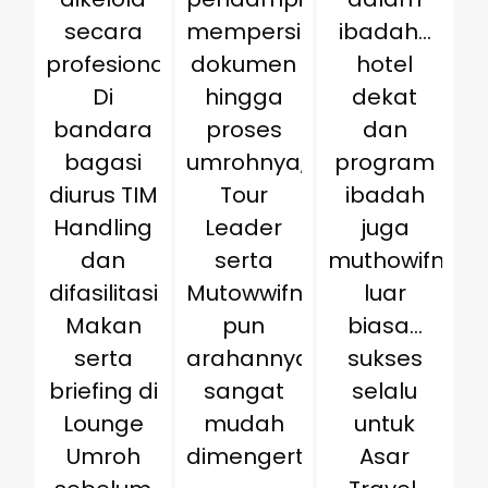
secara
mempersiapkan
ibadah…
profesional.
dokumen
hotel
Di
hingga
dekat
bandara
proses
dan
bagasi
umrohnya,
program
diurus TIM
Tour
ibadah
Handling
Leader
juga
dan
serta
muthowifnya
difasilitasi
Mutowwifnya
luar
Makan
pun
biasa…
serta
arahannya
sukses
briefing di
sangat
selalu
Lounge
mudah
untuk
Umroh
dimengerti.
Asar