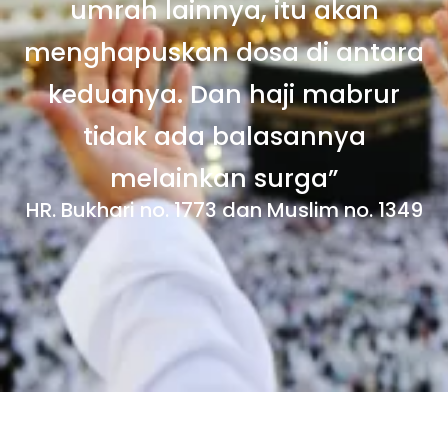
umrah lainnya, itu akan
menghapuskan dosa di antara
keduanya. Dan haji mabrur
tidak ada balasannya
melainkan surga”
HR. Bukhari no. 1773 dan Muslim no. 1349