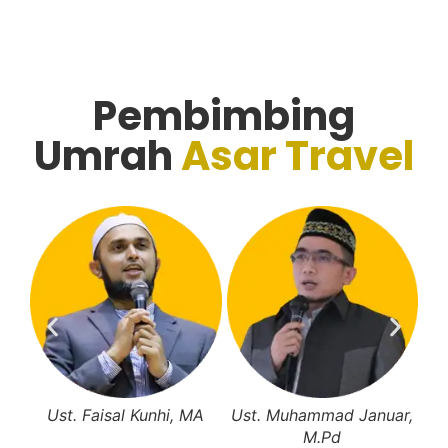
Pembimbing
Umrah
Asar Travel
U
ST.,
Ust. Faisal Kunhi, MA
Ust. Muhammad Januar,
M.Pd