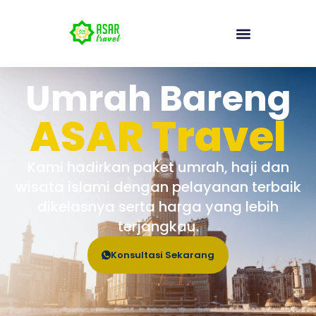
Umrah Bareng
ASAR Travel
Kami hadirkan paket umrah, haji dan
wisata islami dengan pelayanan terbaik
dikelasnya serta harga yang lebih
terjangkau.
Konsultasi Sekarang