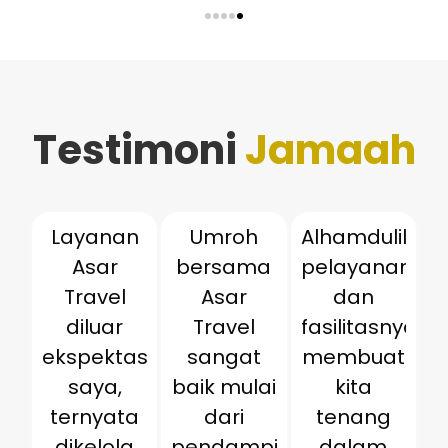
Testimoni
Jamaah
Layanan
Umroh
Alhamdulillah,
Asar
bersama
pelayanan
Travel
Asar
dan
diluar
Travel
fasilitasnya
ekspektasi
sangat
membuat
saya,
baik mulai
kita
ternyata
dari
tenang
dikelola
pendampingan
dalam