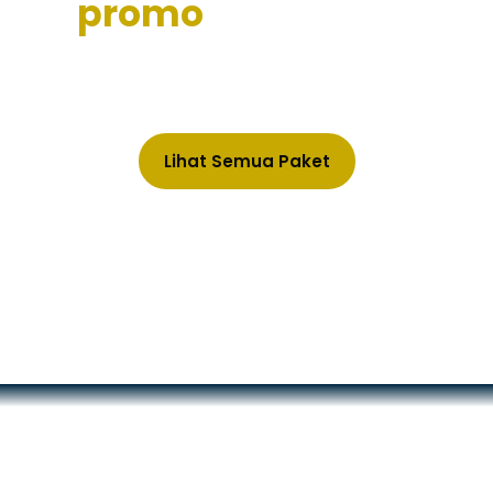
promo
nya hanya
disini
Promo Mulai 25 Jutaan
Lihat Semua Paket