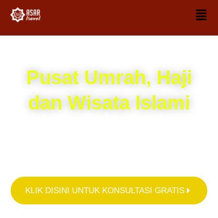
Pusat Umrah, Haji
dan Wisata Islami
Kami hadirkan paket umrah, Haji dan Wisata Islami dengan
pelayanan terbaik dikelasnya serta harga yang terjangkau
KLIK DISINI UNTUK KONSULTASI GRATIS